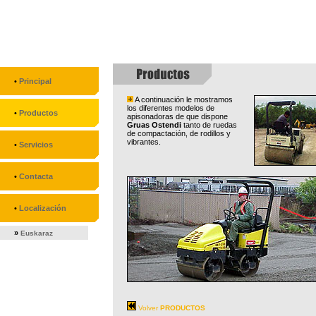
•
Principal
A continuación le mostramos
los diferentes modelos de
•
Productos
apisonadoras de que dispone
Gruas Ostendi
tanto de ruedas
de compactación, de rodillos y
vibrantes.
•
Servicios
•
Contacta
•
Localización
»
Euskaraz
Volver
PRODUCTOS