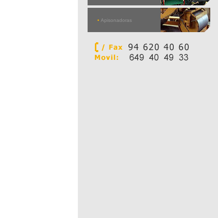
•
Apisonadoras