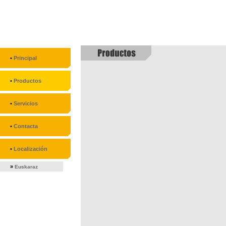
•
Principal
•
Productos
•
Servicios
•
Contacta
•
Localización
»
Euskaraz