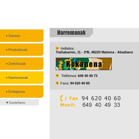
•
Sarrera
Helbidea:
•
Produktuak
Trañabarren, 11 - 2ºB, 48220 Matiena - Abadiano
•
Zerbitzuak
Teléfonoa:
649 40 40 73
•
Harremanak
Faxa:
94 620 40 60
•
Kokapena
»
Castellano